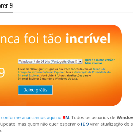
orer 9
,
conforme anunciamos aqui no
R
N
. Todos os usuários de
Window
 Update, mas quem não quer esperar o
IE 9
virar atualização de 
: