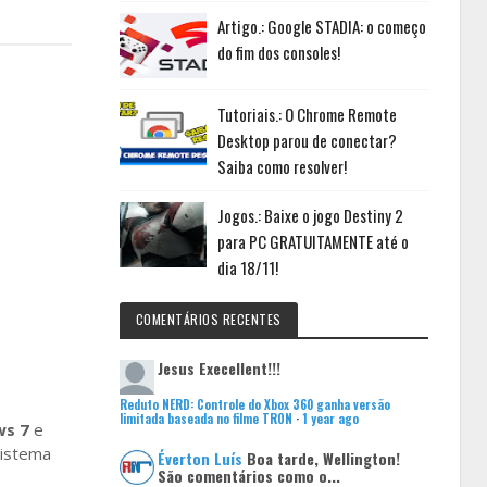
Artigo.: Google STADIA: o começo
do fim dos consoles!
Tutoriais.: O Chrome Remote
Desktop parou de conectar?
Saiba como resolver!
Jogos.: Baixe o jogo Destiny 2
para PC GRATUITAMENTE até o
dia 18/11!
COMENTÁRIOS RECENTES
Jesus
Execellent!!!
Reduto NERD: Controle do Xbox 360 ganha versão
limitada baseada no filme TRON
·
1 year ago
s 7
e
sistema
Éverton Luís
Boa tarde, Wellington!
São comentários como o...