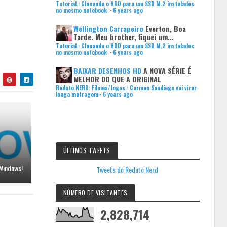
Tutorial.: Clonando o HDD para um SSD M.2 instalados
no mesmo notebook
·
6 years ago
Wellington Carrapeiro
Everton, Boa
Tarde. Meu brother, fiquei um...
Tutorial.: Clonando o HDD para um SSD M.2 instalados
no mesmo notebook
·
6 years ago
BAIXAR DESENHOS HD
A NOVA SÉRIE É
MELHOR DO QUE A ORIGINAL
Reduto NERD: Filmes/Jogos.: Carmen Sandiego vai virar
longa metragem
·
6 years ago
ÚLTIMOS TWEETS
 Windows!
Tweets do Reduto Nerd
NÚMERO DE VISITANTES
2,828,714