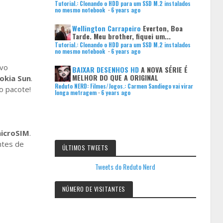
Tutorial.: Clonando o HDD para um SSD M.2 instalados
no mesmo notebook
·
6 years ago
Wellington Carrapeiro
Everton, Boa
Tarde. Meu brother, fiquei um...
Tutorial.: Clonando o HDD para um SSD M.2 instalados
no mesmo notebook
·
6 years ago
ivo
BAIXAR DESENHOS HD
A NOVA SÉRIE É
MELHOR DO QUE A ORIGINAL
okia Sun
.
Reduto NERD: Filmes/Jogos.: Carmen Sandiego vai virar
o pacote!
longa metragem
·
6 years ago
icroSIM
.
ntes de
ÚLTIMOS TWEETS
Tweets do Reduto Nerd
NÚMERO DE VISITANTES