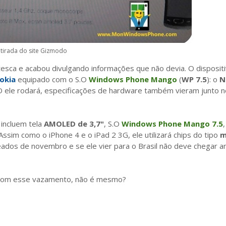
tirada do site Gizmodo
sca e acabou divulgando informações que não devia. O disposit
okia
equipado com o S.O
Windows Phone Mango
(
WP 7.5
): o
N
 ele rodará, especificações de hardware também vieram junto n
 incluem tela
AMOLED de 3,7"
, S.O
Windows Phone Mango 7.5
,
 Assim como o iPhone 4 e o iPad 2 3G, ele utilizará chips do tipo
m
dos de novembro e se ele vier para o Brasil não deve chegar a
 com esse vazamento, não é mesmo?