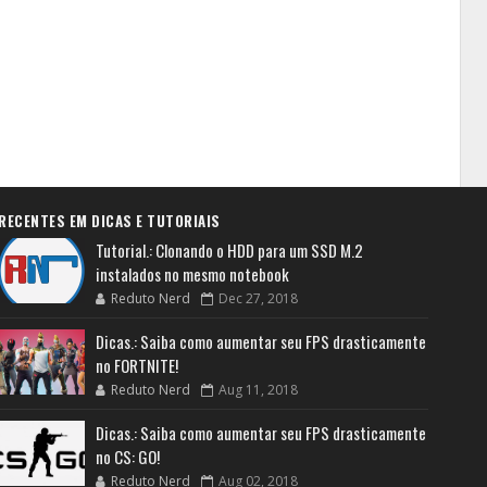
RECENTES EM DICAS E TUTORIAIS
Tutorial.: Clonando o HDD para um SSD M.2
instalados no mesmo notebook
Reduto Nerd
Dec 27, 2018
Dicas.: Saiba como aumentar seu FPS drasticamente
no FORTNITE!
Reduto Nerd
Aug 11, 2018
Dicas.: Saiba como aumentar seu FPS drasticamente
no CS: GO!
Reduto Nerd
Aug 02, 2018