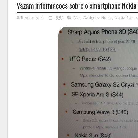
Vazam informações sobre o smartphone Nokia 
Reduto Nerd
15:53
FAIL
,
Gadgets
,
Nokia
,
Nokia Sun
,