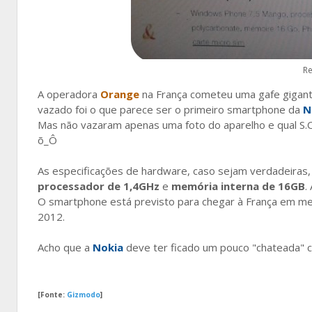
Re
A operadora
Orange
na França cometeu uma gafe gigante
vazado foi o que parece ser o primeiro smartphone da
N
Mas não vazaram apenas uma foto do aparelho e qual S.O
õ_Ô
As especificações de hardware, caso sejam verdadeiras,
processador de 1,4GHz
e
memória interna de 16GB
.
O smartphone está previsto para chegar à França em mea
2012.
Acho que a
Nokia
deve ter ficado um pouco "chateada"
[Fonte:
Gizmodo
]