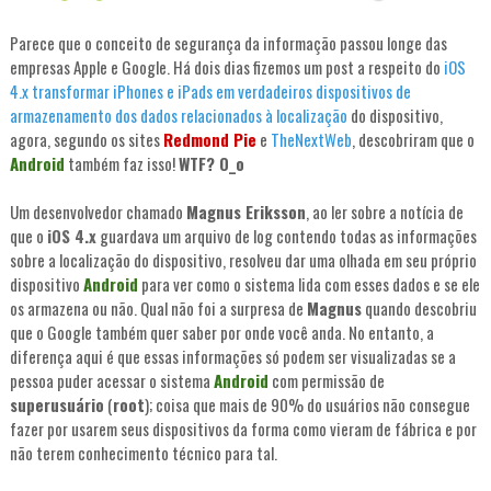
Parece que o conceito de segurança da informação passou longe das
empresas Apple e Google. Há dois dias fizemos um post a respeito do
iOS
4.x transformar iPhones e iPads em verdadeiros dispositivos de
armazenamento dos dados relacionados à localização
do dispositivo,
agora, segundo os sites
Redmond Pie
e
TheNextWeb
, descobriram que o
Android
também faz isso!
WTF? O_o
Um desenvolvedor chamado
Magnus Eriksson
, ao ler sobre a notícia de
que o
iOS 4.x
guardava um arquivo de log contendo todas as informações
sobre a localização do dispositivo, resolveu dar uma olhada em seu próprio
dispositivo
Android
para ver como o sistema lida com esses dados e se ele
os armazena ou não. Qual não foi a surpresa de
Magnus
quando descobriu
que o Google também quer saber por onde você anda. No entanto, a
diferença aqui é que essas informações só podem ser visualizadas se a
pessoa puder acessar o sistema
Android
com permissão de
superusuário
(
root
); coisa que mais de 90% do usuários não consegue
fazer por usarem seus dispositivos da forma como vieram de fábrica e por
não terem conhecimento técnico para tal.