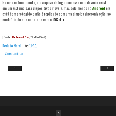
No meu entendimento, um arquivo de log como esse nem deveria existir
em um sistema para dispositivos móveis, mas pelo menos no
Android
ele
está bem protegido e não é replicado com uma simples sincronização; ao
contrário do que acontece com o
iOS 4.x
.
[Fonte:
Redmond Pie
, TheNextWeb]
Reduto Nerd
às
11:30
Compartilhar
‹
›