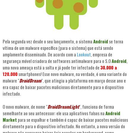
Pela segunda vez desde o seu lançamento, o sistema
Android
se torna
vítima de um malware específico (para o sistema) que está sendo
amplamente disseminado. De acordo com a
Lookout
, empresa de
segurança móvel criadora de softwares antimalware para o S.O
Android
,
uma nova ameaça está a solta e já pode ter infectado de
30.000 a
120.000
smartphones! Esse novo malware, na verdade, é uma variante do
malware "
DroidDream
", que atingiu a plataforma em março desse ano e
era capaz de baixar pacotes maliciosos diretamente para o dispositivo
infectado.
O novo malware, de nome "
DroidDreamLight
", funciona de forma
semelhante ao seu antecessor: ele usa aplicativos falsos na
Android
Market
para se espalhar e também é capaz de baixar pacotes maliciosos
diretamente para o dispositivo infectado. No entanto, a nova versão do
malware não consegue baixar tais pacotes em background, como