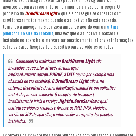
acontecia com a versão anterior, diminuindo o risco de infecção. O
problema do
DroidDreamLight
é que ele consegue se conectar com
servidores remotos mesmo quando o aplicativo não está rodando,
tornando a ameaça mais perigosa ainda. De acordo com um
artigo
publicado no site da Lookout
, uma vez que o aplicativo é baixado e
instalado no aparelho, o malware automaticamente irá enviar informações
sobre as especificações do dispositivo para servidores remotos:
Componentes maliciosos do
DroidDream Light
são
invocados no receptor através de uma ação
android.intent.action.PHONE_STATE
(como por exemplo uma
chamada de voz recebida). O
DroidDream Light
não é, no
entanto, dependente de uma inicialização manual de um aplicativo
instalado para ser acionado. O receptor do broadcast
imediatamente inicia o serviço
.lightdd.CoreService
o qual
contata servidores remotos e fornece os IMEI, IMSI, Modelo e
versão do SDK do aparelho, e informações a respeito dos pacotes
instalados.
Os autores do malware modificam aplicativos com reputação e comumente