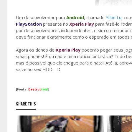
Um desenvolvedor para
Android
, chamado
Yifan Lu
, con
PlayStation
presente no
Xperia Play
para fazê-lo roda
por desenvolvedores independentes, e sim o emulador ofi
deve funcionar exatamente como o esperado em todos os
Agora os donos de
Xperia Play
poderão pegar seus jogo
smartphones! É ou não é uma notícia fantástica? Tudo be
mas é possível que ele chegue para o natal! Até lá, apr
salve no seu HDD. =D
[Fonte:
Destruc
toid
]
SHARE THIS