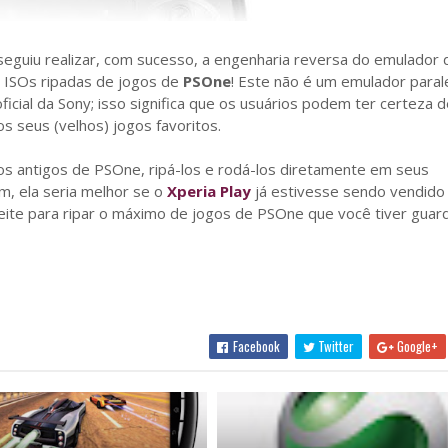
seguiu realizar, com sucesso, a engenharia reversa do emulador 
r ISOs ripadas de jogos de
PSOne
! Este não é um emulador parale
cial da Sony; isso significa que os usuários podem ter certeza d
 seus (velhos) jogos favoritos.
s antigos de PSOne, ripá-los e rodá-los diretamente em seus
m, ela seria melhor se o
Xperia Play
já estivesse sendo vendido 
oveite para ripar o máximo de jogos de PSOne que você tiver guar
Facebook
Twitter
Google+