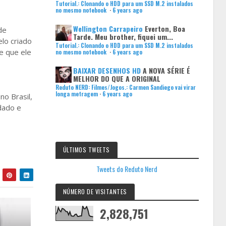
Tutorial.: Clonando o HDD para um SSD M.2 instalados
no mesmo notebook
·
6 years ago
Wellington Carrapeiro
Everton, Boa
de
Tarde. Meu brother, fiquei um...
lo criado
Tutorial.: Clonando o HDD para um SSD M.2 instalados
e que ele
no mesmo notebook
·
6 years ago
BAIXAR DESENHOS HD
A NOVA SÉRIE É
MELHOR DO QUE A ORIGINAL
Reduto NERD: Filmes/Jogos.: Carmen Sandiego vai virar
longa metragem
·
6 years ago
no Brasil,
dado e
ÚLTIMOS TWEETS
Tweets do Reduto Nerd
NÚMERO DE VISITANTES
2,828,751