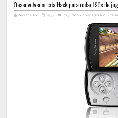
Desenvolvedor cria Hack para rodar ISOs de jog
Reduto Nerd
16:39
PlayStation
,
sony ericsson
,
Xperia