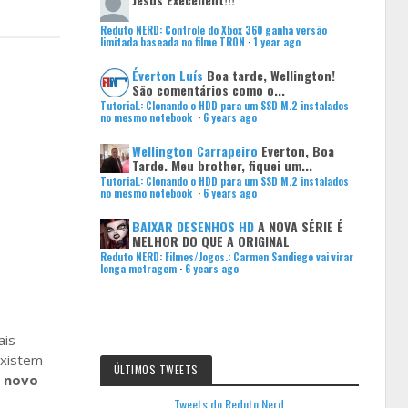
Reduto NERD: Controle do Xbox 360 ganha versão
limitada baseada no filme TRON
·
1 year ago
Éverton Luís
Boa tarde, Wellington!
São comentários como o...
Tutorial.: Clonando o HDD para um SSD M.2 instalados
no mesmo notebook
·
6 years ago
Wellington Carrapeiro
Everton, Boa
Tarde. Meu brother, fiquei um...
Tutorial.: Clonando o HDD para um SSD M.2 instalados
no mesmo notebook
·
6 years ago
BAIXAR DESENHOS HD
A NOVA SÉRIE É
MELHOR DO QUE A ORIGINAL
Reduto NERD: Filmes/Jogos.: Carmen Sandiego vai virar
longa metragem
·
6 years ago
ais
existem
ÚLTIMOS TWEETS
m
novo
Tweets do Reduto Nerd