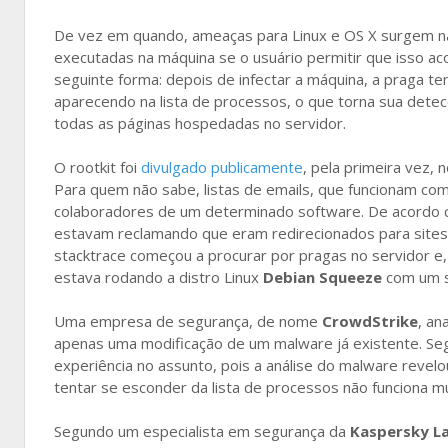
De vez em quando, ameaças para Linux e OS X surgem n
executadas na máquina se o usuário permitir que isso a
seguinte forma: depois de infectar a máquina, a praga t
aparecendo na lista de processos, o que torna sua detecç
todas as páginas hospedadas no servidor.
O rootkit foi
divulgado publicamente
, pela primeira vez,
Para quem não sabe, listas de emails, que funcionam 
colaboradores de um determinado software. De acordo co
estavam reclamando que eram redirecionados para sites 
stacktrace começou a procurar por pragas no servidor e,
estava rodando a distro Linux
Debian Squeeze
com um 
Uma empresa de segurança, de nome
CrowdStrike
, an
apenas uma modificação de um malware já existente. Se
experiência no assunto, pois a análise do malware revelo
tentar se esconder da lista de processos não funciona m
Segundo um especialista em segurança da
Kaspersky L