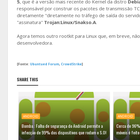
5
, que é a versão mais recente do Kernel da distro
Debi
responsável por construir os pacotes de transmissão TCP
diretamente "diretamente no tráfego de saída do servid
"assinatura"
Trojan:Linux/Snakso.A
.
Agora temos outro rootkit para Linux que, em breve, não
desenvolvedora.
[Fonte:
Ubuntued Forum
,
CrowdStrike
]
SHARE THIS
ANDROID
ANDROID
Bomba.: Falha de segurança do Android permite a
Cerca de 96% 
infecção de 99% dos dispositivos que rodam o S.O!
móveis é feito