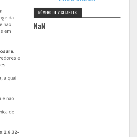
em
NÚMERO DE VISITANTES
 age da
NaN
te não
sos em
closure
.
vedores e
tes
, a qual
a e não
nica de
x 2.6.32-