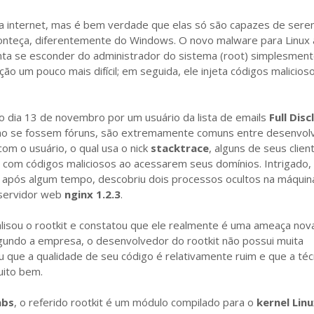
a internet, mas é bem verdade que elas só são capazes de ser
conteça, diferentemente do Windows. O novo malware para Linux
enta se esconder do administrador do sistema (root) simplesmen
ão um pouco mais difícil; em seguida, ele injeta códigos malicio
 no dia 13 de novembro por um usuário da lista de emails
Full Dis
como se fossem fóruns, são extremamente comuns entre desenvol
m o usuário, o qual usa o nick
stacktrace
, alguns de seus clien
com códigos maliciosos ao acessarem seus domínios. Intrigado,
 após algum tempo, descobriu dois processos ocultos na máquina
servidor web
nginx 1.2.3
.
alisou o rootkit e constatou que ele realmente é uma ameaça nov
gundo a empresa, o desenvolvedor do rootkit não possui muita
u que a qualidade de seu código é relativamente ruim e que a téc
uito bem.
abs
, o referido rootkit é um módulo compilado para o
kernel Linu