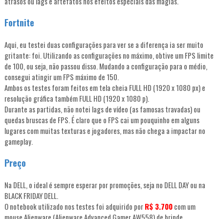
atrasos ou lags e artefatos nos efeitos especiais das magias.
Fortnite
Aqui, eu testei duas configurações para ver se a diferença ia ser muito
gritante: foi. Utilizando as configurações no máximo, obtive um FPS limite
de 100, ou seja, não passou disso. Mudando a configuração para o médio,
consegui atingir um FPS máximo de 150.
Ambos os testes foram feitos em tela cheia FULL HD (1920 x 1080 px) e
resolução gráfica também FULL HD (1920 x 1080 p).
Durante as partidas, não notei lags de vídeo (as famosas travadas) ou
quedas bruscas de FPS. É claro que o FPS cai um pouquinho em alguns
lugares com muitas texturas e jogadores, mas não chega a impactar no
gameplay.
Preço
Na DELL, o ideal é sempre esperar por promoções, seja no DELL DAY ou na
BLACK FRIDAY DELL.
O notebook utilizado nos testes foi adquirido por
R$ 3.700
com um
mouse Alienware (Alienware Advanced Gamer AW558) de brinde.