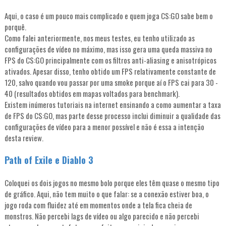
Aqui, o caso é um pouco mais complicado e quem joga CS:GO sabe bem o
porquê.
Como falei anteriormente, nos meus testes, eu tenho utilizado as
configurações de vídeo no máximo, mas isso gera uma queda massiva no
FPS do CS:GO principalmente com os filtros anti-aliasing e anisotrópicos
ativados. Apesar disso, tenho obtido um FPS relativamente constante de
120, salvo quando vou passar por uma smoke porque aí o FPS cai para 30 -
40 (resultados obtidos em mapas voltados para benchmark).
Existem inúmeros tutoriais na internet ensinando a como aumentar a taxa
de FPS do CS:GO, mas parte desse processo inclui diminuir a qualidade das
configurações de vídeo para a menor possível e não é essa a intenção
desta review.
Path of Exile e Diablo 3
Coloquei os dois jogos no mesmo bolo porque eles têm quase o mesmo tipo
de gráfico. Aqui, não tem muito o que falar: se a conexão estiver boa, o
jogo roda com fluidez até em momentos onde a tela fica cheia de
monstros. Não percebi lags de vídeo ou algo parecido e não percebi