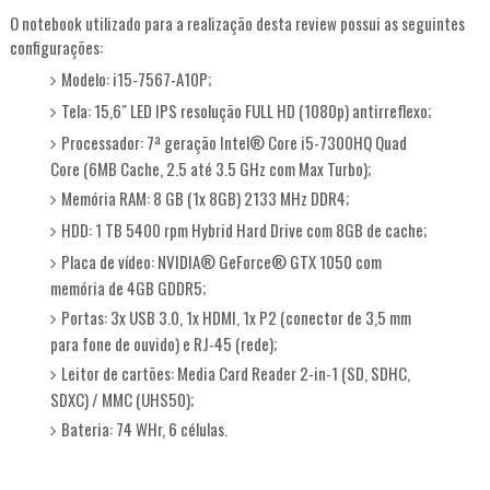
O notebook utilizado para a realização desta review possui as seguintes
configurações:
Modelo: i15-7567-A10P;
Tela: 15,6" LED IPS resolução FULL HD (1080p) antirreflexo;
Processador: 7ª geração Intel® Core i5-7300HQ Quad
Core (6MB Cache, 2.5 até 3.5 GHz com Max Turbo);
Memória RAM: 8 GB (1x 8GB) 2133 MHz DDR4;
HDD: 1 TB 5400 rpm Hybrid Hard Drive com 8GB de cache;
Placa de vídeo: NVIDIA® GeForce® GTX 1050 com
memória de 4GB GDDR5;
Portas: 3x USB 3.0, 1x HDMI, 1x P2 (conector de 3,5 mm
para fone de ouvido) e RJ-45 (rede);
Leitor de cartões: Media Card Reader 2-in-1 (SD, SDHC,
SDXC) / MMC (UHS50);
Bateria: 74 WHr, 6 células.