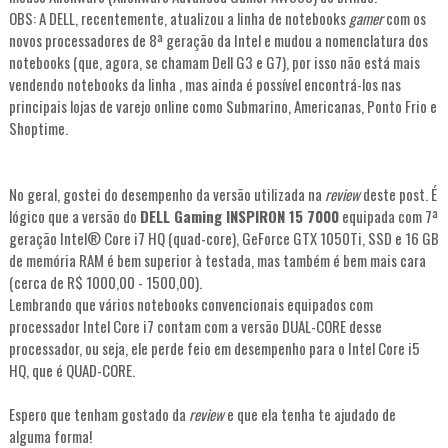
OBS: A DELL, recentemente, atualizou a linha de notebooks
gamer
com os
novos processadores de 8ª geração da Intel e mudou a nomenclatura dos
notebooks (que, agora, se chamam Dell G3 e G7), por isso não está mais
vendendo notebooks da linha , mas ainda é possível encontrá-los nas
principais lojas de varejo online como Submarino, Americanas, Ponto Frio e
Shoptime.
No geral, gostei do desempenho da versão utilizada na
review
deste post. É
lógico que a versão do
DELL Gaming INSPIRON 15 7000
equipada com 7ª
geração Intel® Core i7 HQ (quad-core), GeForce GTX 1050Ti, SSD e 16 GB
de memória RAM é bem superior à testada, mas também é bem mais cara
(cerca de R$ 1000,00 - 1500,00).
Lembrando que vários notebooks convencionais equipados com
processador Intel Core i7 contam com a versão DUAL-CORE desse
processador, ou seja, ele perde feio em desempenho para o Intel Core i5
HQ, que é QUAD-CORE.
Espero que tenham gostado da
review
e que ela tenha te ajudado de
alguma forma!