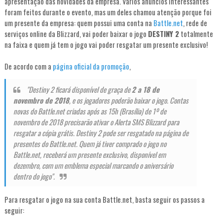
apresentação das novidades da empresa. Vários anúncios interessantes
foram feitos durante o evento, mas um deles chamou atenção porque foi
um presente da empresa: quem possui uma conta na
Battle.net
, rede de
serviços online da Blizzard, vai poder baixar o jogo
DESTINY 2
totalmente
na faixa e quem já tem o jogo vai poder resgatar um presente exclusivo!
De acordo com a
página oficial da promoção
,
"Destiny 2 ficará disponível de graça de
2 a 18 de
novembro de 2018
, e os jogadores poderão baixar o jogo. Contas
novas do Battle.net criadas após as 15h (Brasília) de 1º de
novembro de 2018 precisarão ativar o Alerta SMS Blizzard para
resgatar a cópia grátis. Destiny 2 pode ser resgatado na página de
presentes do Battle.net. Quem já tiver comprado o jogo no
Battle.net, receberá um presente exclusivo, disponível em
dezembro, com um emblema especial marcando o aniversário
dentro do jogo".
Para resgatar o jogo na sua conta Battle.net, basta seguir os passos a
seguir: