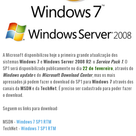
A Microsoft disponibilizou hoje a primeira grande atualização dos
sistemas
Windows 7
e
Windows Server 2008 R2
: o
Service Pack 1
. O
SP1 será disponibilizado publicamente no dia
22 de fevereiro
, através do
Windows update
e do
Microsoft Download Center
, mas os mais
apressados já podem fazer o download do SP1 para
Windows 7
através dos
canais da
MSDN
e da
TechNet
. É preciso ser cadastrado para poder fazer
o download.
Seguem os links para download:
MSDN -
Windows 7 SP1 RTM
TechNet -
Windows 7 SP1 RTM