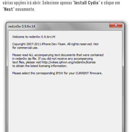
várias opções irá abrir. Selecione apenas "
Install Cydia
" e clique em
"
Next
" novamente.