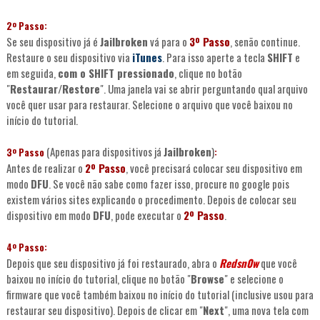
2º Passo:
Se seu dispositivo já é
Jailbroken
vá para o
3º Passo
, senão continue.
Restaure o seu dispositivo via
iTunes
. Para isso aperte a tecla
SHIFT
e
em seguida,
com o SHIFT pressionado
, clique no botão
"
Restaurar/Restore
". Uma janela vai se abrir perguntando qual arquivo
você quer usar para restaurar. Selecione o arquivo que você baixou no
início do tutorial.
(Apenas para dispositivos já
Jailbroken
)
3º Passo
:
Antes de realizar o
2º Passo
, você precisará colocar seu dispositivo em
modo
DFU
. Se você não sabe como fazer isso, procure no google pois
existem vários sites explicando o procedimento. Depois de colocar seu
dispositivo em modo
DFU
, pode executar o
2º Passo
.
4º Passo:
Depois que seu dispositivo já foi restaurado, abra o
Redsn0w
que você
baixou no início do tutorial, clique no botão "
Browse
" e selecione o
firmware que você também baixou no início do tutorial (inclusive usou para
restaurar seu dispositivo). Depois de clicar em "
Next
", uma nova tela com