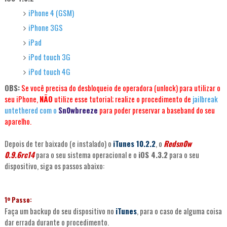
iPhone 4 (GSM)
iPhone 3GS
iPad
iPod touch 3G
iPod touch 4G
OBS:
Se você precisa do desbloqueio de operadora (unlock) para utilizar o
seu iPhone,
NÃO
utilize esse tutorial; realize o procedimento de
jailbreak
untethered com o
Sn0wbreeze
para poder preservar a baseband do seu
aparelho.
Depois de ter baixado (e instalado) o
iTunes 10.2.2
, o
Redsn0w
0.9.6rc14
para o seu sistema operacional e o
iOS 4.3.2
para o seu
dispositivo, siga os passos abaixo:
1º Passo:
Faça um backup do seu dispositivo no
iTunes
, para o caso de alguma coisa
dar errada durante o procedimento.