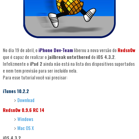
No dia 19 de abril, o
iPhone Dev-Team
liberou a nova versão do
Redsn0w
que é capaz de realizar o
jailbreak
untethered
do
iOS 4.3.2
.
Infelizmente o
iPad 2
ainda não está na lista dos dispositivos suportados
e nem tem previsão para ser incluído nela.
Para esse tutorial você vai precisar:
iTunes 10.2.2
Download
Redsn0w 0.9.6 RC 14
Windows
Mac OS X
iOS 4.3.2