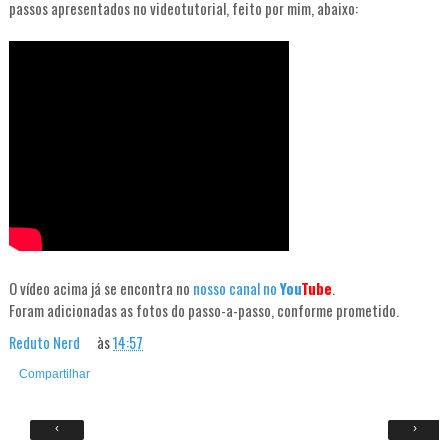
passos apresentados no videotutorial, feito por mim, abaixo:
O vídeo acima já se encontra no
nosso canal no
You
Tube
.
Foram adicionadas as fotos do passo-a-passo, conforme prometido.
Reduto Nerd
às
14:57
Compartilhar
‹
›