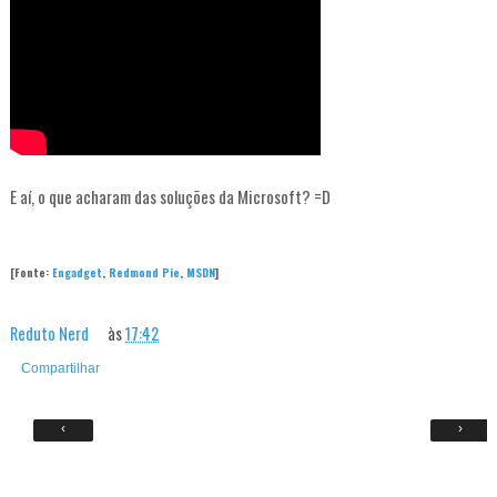
E aí, o que acharam das soluções da Microsoft? =D
[Fonte:
Engadget
,
Redmond Pie
,
MSDN
]
Reduto Nerd
às
17:42
Compartilhar
‹
›