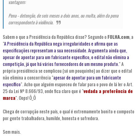
vantagem:
Pena - detenção, de seis meses a dois anos, ou multa, além da pena
correspondente à violência.
Sabem o que a Presidência da República disse? Segundo o
FOLHA.com
, a
"
A Presidência da República nega irregularidades e afirma que as
especificações representam a sua necessidade. Argumenta ainda que,
apesar de apontar para um fabricante específico, o edital não elimina a
competição, já que há vários fornecedores de um mesmo produto.
" A
própria presidência se complicou (só um pouquinho) ao dizer que o edital
não elimina a concorrência "
apesar de apontar para um fabricante
específico
". Acho que alguém esqueceu de falar para o povo de lá ler o Art.
25 da Lei Nº 8.666/93, onde fica claro que é "
vedada a preferência de
marca
". Oops! Ô_Ô
Chega de corrupção neste país, o qual é extremamente bonito e composto
por gente trabalhadora, humilde, honesta e sofredora.
Sem mais.