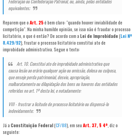
Federação ou Confederação Patronal, ou, ainda, pelas entidades
equivalentes;
Reparem que o
Art. 25
é bem claro: "quando houver inviabilidade de
competição". Na minha humilde opinião, se isso não é fraudar o processo
licitatório, o que é então? De acordo com a
Lei de Improbidade
(
Lei Nº
8.429/92
), frustar o processo licitatório constitui ato de
improbidade administrativa. Segue o texto:
Art. 10. Constitui ato de improbidade administrativa que
causa lesão ao erário qualquer ação ou omissão, dolosa ou culposa,
que enseje perda patrimonial, desvio, apropriação,
malbaratamento ou dilapidação dos bens ou haveres das entidades
referidas no art. 1º desta lei, e notadamente:
VIII - frustrar a licitude de processo licitatório ou dispensá-lo
indevidamente;
Já a
Constituição Federal
(
CF/88
), em seu
Art. 37, § 4º
, diz o
seguinte: