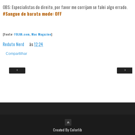
OBS: Especialistas do direito, por favor me corrijam se falei algo errado.
#Sangue de barata mode: OFF
[Fonte:
FOLHA.com
,
Mac Magazine
]
Reduto Nerd
às
12:24
Compartilhar
‹
›
Created By
Colorlib