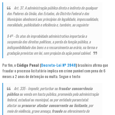
Art. 37. A administração pública direta e indireta de qualquer
dos Poderes da União, dos Estados, do Distrito Federal e dos
Municípios obedecerá aos princípios de legalidade, impessoalidade,
moralidade, publicidade e eficiência e, também, ao seguinte:
§ 4º - Os atos de improbidade administrativa importarão a
suspensão dos direitos políticos, a perda da função pública, a
indisponibilidade dos bens e o ressarcimento ao erário, na forma e
gradação previstas em lei, sem prejuízo da ação penal cabível.
Por fim, o
Código Penal (
Decreto-Lei Nº 2848
)
brasileiro afirma que
fraudar o processo licitatório implica em crime punível com pena de 6
meses a 2 anos de detenção ou multa. Segue o texto:
Art. 335 - Impedir, perturbar ou
fraudar concorrência
pública
ou venda em hasta pública, promovida pela administração
federal, estadual ou municipal, ou por entidade paraestatal;
afastar ou
procurar afastar concorrente ou licitante
, por
meio de violência, grave ameaça,
fraude
ou oferecimento de