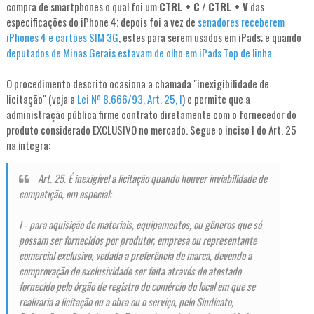
compra de smartphones o qual foi um
CTRL + C
/
CTRL + V
das
especificações do iPhone 4; depois foi a vez de
senadores receberem
iPhones 4 e cartões SIM 3G
, estes para serem usados em iPads; e quando
deputados de Minas Gerais estavam de olho em iPads Top de linha
.
O procedimento descrito ocasiona a chamada "inexigibilidade de
licitação" (veja a
Lei Nº 8.666/93, Art. 25, I
) e permite que a
administração pública firme contrato diretamente com o fornecedor do
produto considerado EXCLUSIVO no mercado. Segue o inciso I do Art. 25
na íntegra:
Art. 25. É inexigível a licitação quando houver inviabilidade de
competição, em especial:
I - para aquisição de materiais, equipamentos, ou gêneros que só
possam ser fornecidos por produtor, empresa ou representante
comercial exclusivo, vedada a preferência de marca, devendo a
comprovação de exclusividade ser feita através de atestado
fornecido pelo órgão de registro do comércio do local em que se
realizaria a licitação ou a obra ou o serviço, pelo Sindicato,