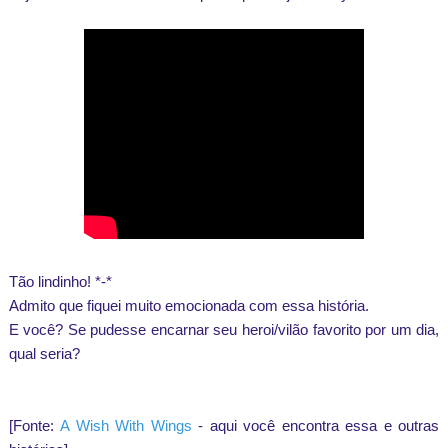
Tão lindinho! *-*
Admito que fiquei muito emocionada com essa história.
E você? Se pudesse encarnar seu heroi/vilão favorito por um dia,
qual seria?
[Fonte:
A Wish With Wings
- aqui você encontra essa e outras