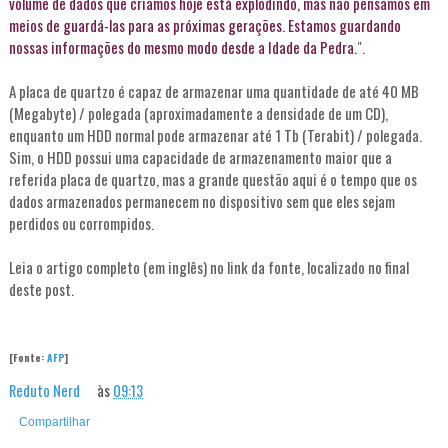
volume de dados que criamos hoje está explodindo, mas não pensamos em
meios de guardá-las para as próximas gerações. Estamos guardando
nossas informações do mesmo modo desde a Idade da Pedra.
".
A placa de quartzo é capaz de armazenar uma quantidade de até 40 MB
(Megabyte) / polegada (aproximadamente a densidade de um CD),
enquanto um HDD normal pode armazenar até 1 Tb (Terabit) / polegada.
Sim, o HDD possui uma capacidade de armazenamento maior que a
referida placa de quartzo, mas a grande questão aqui é o tempo que os
dados armazenados permanecem no dispositivo sem que eles sejam
perdidos ou corrompidos.
Leia o artigo completo (em inglês) no link da fonte, localizado no final
deste post.
[Fonte:
AFP
]
Reduto Nerd
às
09:13
Compartilhar