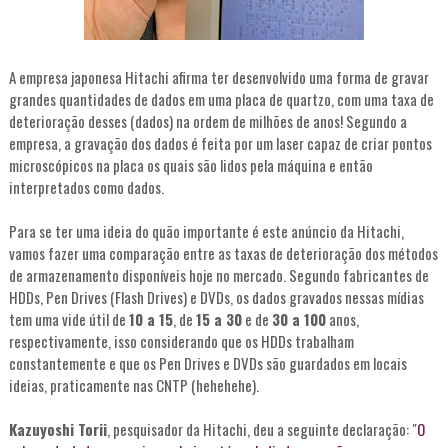
A empresa japonesa Hitachi afirma ter desenvolvido uma forma de gravar
grandes quantidades de dados em uma placa de quartzo, com uma taxa de
deterioração desses (dados) na ordem de milhões de anos! Segundo a
empresa, a gravação dos dados é feita por um laser capaz de criar pontos
microscópicos na placa os quais são lidos pela máquina e então
interpretados como dados.
Para se ter uma ideia do quão importante é este anúncio da Hitachi,
vamos fazer uma comparação entre as taxas de deterioração dos métodos
de armazenamento disponíveis hoje no mercado. Segundo fabricantes de
HDDs, Pen Drives (Flash Drives) e DVDs, os dados gravados nessas mídias
tem uma vide útil de
10 a 15
, de
15 a 30
e de
30 a 100
anos,
respectivamente, isso considerando que os HDDs trabalham
constantemente e que os Pen Drives e DVDs são guardados em locais
ideias, praticamente nas CNTP (hehehehe).
Kazuyoshi Torii
, pesquisador da Hitachi, deu a seguinte declaração: "
O