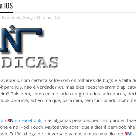
ra iOS
,
Facebook
,
Google Chrome
,
iOS
acebook, com certeza sofre com os milhares de bugs e a falta d
ook para iOS, não é verdade? Ah, mas eles reescreveram o aplicat
heim? Pois bem, como eu me incluo no grupo dos sofredores, deci
cebook para iOS; achei uma que, para mim, tem funcionado muito b
a do
R
N
no Facebook
, mas algumas pessoas pediram para eu faz
one e no iPod Touch. Muitos vão achar que a dica é bem bobinha 
sso. Então, chega de conversa e vamos a mais uma dica do
R
N
!