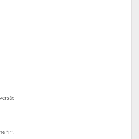
 versão
e "Ir".