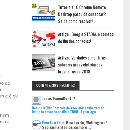
Tutoriais.: O Chrome Remote
Desktop parou de conectar?
Saiba como resolver!
Artigo.: Google STADIA: o começo
do fim dos consoles!
Artigo.: Verdades e mentiras
sobre as urnas eletrônicas
brasileiras de 2018
e
ivo do
COMENTÁRIOS RECENTES
di
em e é ela
Jesus
Execellent!!!
Reduto NERD: Controle do Xbox 360 ganha versão
limitada baseada no filme TRON
·
1 year ago
er um
e, na
Éverton Luís
Boa tarde, Wellington!
São comentários como o...