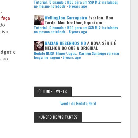
Tutorial.: Clonando o HDD para um SSD M.2 instalados
no mesmo notebook
·
6 years ago
,
Wellington Carrapeiro
Everton, Boa
 faça
Tarde. Meu brother, fiquei um...
 do
Tutorial.: Clonando o HDD para um SSD M.2 instalados
tivo
no mesmo notebook
·
6 years ago
BAIXAR DESENHOS HD
A NOVA SÉRIE É
MELHOR DO QUE A ORIGINAL
adget
e
Reduto NERD: Filmes/Jogos.: Carmen Sandiego vai virar
longa metragem
·
6 years ago
s ao
ÚLTIMOS TWEETS
Tweets do Reduto Nerd
NÚMERO DE VISITANTES