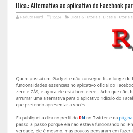
Dica.: Alternativa ao aplicativo do Facebook pa
Reduto Nerd
15:24
Dicas & Tutoriais
,
Dicas e Tutoriais
Quem possui um iGadget e não consegue ficar longe do F
funcionalidades essenciais no aplicativo oficial do Faceb
zero e ZÁS, e agora ele está bom eeee... Acho que não, 
arrumar uma alternativa para o aplicativo ridículo do Fa
que pretendo apresentar a vocês.
Eu publiquei a dica no perfil do
R
N
no Twitter e na
págin
passo-a-passo porque ela não estava funcionando no iPh
verdade, ele é mesmo, mas poucos pensaram em fazer i