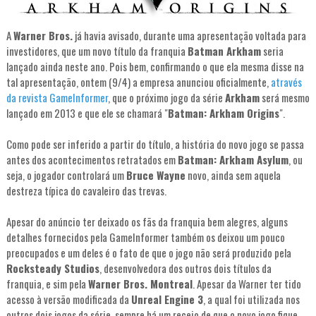
A
Warner Bros.
já havia avisado, durante uma apresentação voltada para
investidores, que um novo título da franquia
Batman Arkham
seria
lançado ainda neste ano. Pois bem, confirmando o que ela mesma disse na
tal apresentação, ontem (9/4) a empresa anunciou oficialmente,
através
da revista GameInformer
, que o próximo jogo da série
Arkham
será mesmo
lançado em 2013 e que ele se chamará "
Batman: Arkham Origins
".
Como pode ser inferido a partir do título, a história do novo jogo se passa
antes dos acontecimentos retratados em
Batman: Arkham Asylum
, ou
seja, o jogador controlará um
Bruce Wayne
novo, ainda sem aquela
destreza típica do cavaleiro das trevas.
Apesar do anúncio ter deixado os fãs da franquia bem alegres, alguns
detalhes fornecidos pela GameInformer também os deixou um pouco
preocupados e um deles é o fato de que o jogo não será produzido pela
Rocksteady Studios
, desenvolvedora dos outros dois títulos da
franquia, e sim pela
Warner Bros. Montreal
. Apesar da Warner ter tido
acesso à versão modificada da
Unreal Engine 3
, a qual foi utilizada nos
outros dois jogos da série, sempre há um receio de que o novo jogo fique