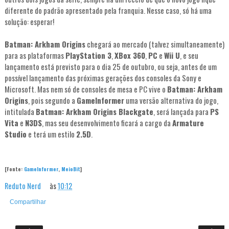
diferente do padrão apresentado pela franquia. Nesse caso, só há uma
solução: esperar!
Batman: Arkham Origins
chegará ao mercado (talvez simultaneamente)
para as plataformas
PlayStation 3
,
XBox 360
,
PC
e
Wii U
, e seu
lançamento está previsto para o dia 25 de outubro, ou seja, antes de um
possível lançamento das próximas gerações dos consoles da Sony e
Microsoft. Mas nem só de consoles de mesa e PC vive o
Batman: Arkham
Origins
, pois segundo a
GameInformer
uma versão alternativa do jogo,
intitulada
Batman: Arkham Origins Blackgate
, será lançada para
PS
Vita
e
N3DS
, mas seu desenvolvimento ficará a cargo da
Armature
Studio
e terá um estilo
2.5D
.
[Fonte:
GameInformer
,
MeioBit
]
Reduto Nerd
às
10:12
Compartilhar