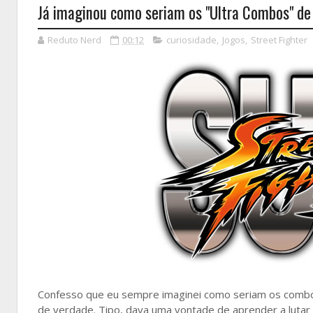
Já imaginou como seriam os "Ultra Combos" de S
Reduto Nerd
00:12
curiosidade
,
Jogos
,
Street Fighter
Confesso que eu sempre imaginei como seriam os combo
de verdade. Tipo, dava uma vontade de aprender a lutar 