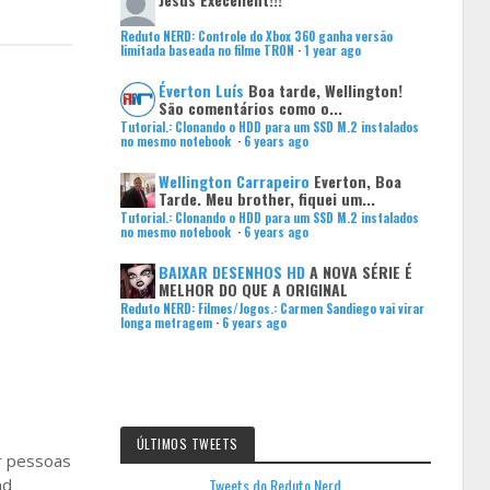
Reduto NERD: Controle do Xbox 360 ganha versão
limitada baseada no filme TRON
·
1 year ago
Éverton Luís
Boa tarde, Wellington!
São comentários como o...
Tutorial.: Clonando o HDD para um SSD M.2 instalados
no mesmo notebook
·
6 years ago
Wellington Carrapeiro
Everton, Boa
Tarde. Meu brother, fiquei um...
Tutorial.: Clonando o HDD para um SSD M.2 instalados
no mesmo notebook
·
6 years ago
BAIXAR DESENHOS HD
A NOVA SÉRIE É
MELHOR DO QUE A ORIGINAL
Reduto NERD: Filmes/Jogos.: Carmen Sandiego vai virar
longa metragem
·
6 years ago
ÚLTIMOS TWEETS
r pessoas
nd
Tweets do Reduto Nerd