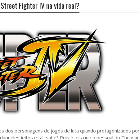
treet Fighter IV na vida real?
s dos personagens de jogos de luta quando protagonizados po
daqueles jeitos e tal, sabe? Pois é, eis que o pessoal do Thousa