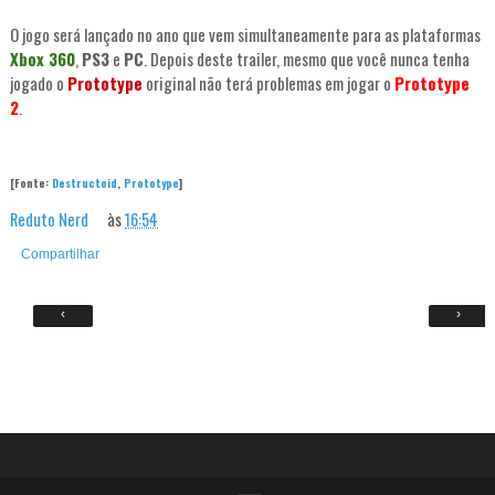
O jogo será lançado no ano que vem simultaneamente para as plataformas
Xbox 360
,
PS3
e
PC
. Depois deste trailer, mesmo que você nunca tenha
jogado o
Prototype
original não terá problemas em jogar o
Prototype
2
.
[Fonte:
Destructoid
,
Prototype
]
Reduto Nerd
às
16:54
Compartilhar
‹
›