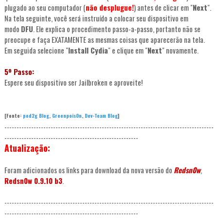
plugado ao seu computador (
não desplugue!
) antes de clicar em "
Next
".
Na tela seguinte, você será instruído a colocar seu dispositivo em
modo
DFU
. Ele explica o procedimento passo-a-passo, portanto não se
preocupe e faça EXATAMENTE as mesmas coisas que aparecerão na tela.
Em seguida selecione "
Install Cydia
" e clique em "
Next
" novamente.
5º Passo:
Espere seu dispositivo ser Jailbroken e aproveite!
[Fonte:
pod2g Blog
,
Greenpois0n
,
Dev-Team Blog
]
--------------------------------------------------------------------------------------
-------------------------------------------------------
Atualização:
Foram adicionados os links para download da nova versão do
Redsn0w
,
Redsn0w 0.9.10 b3
.
--------------------------------------------------------------------------------------
-------------------------------------------------------