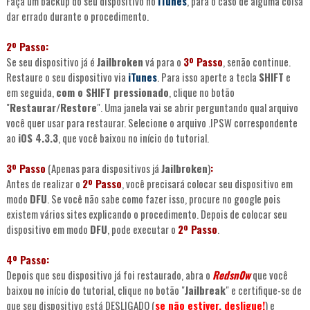
Faça um backup do seu dispositivo no
iTunes
, para o caso de alguma coisa
dar errado durante o procedimento.
2º Passo:
Se seu dispositivo já é
Jailbroken
vá para o
3º Passo
, senão continue.
Restaure o seu dispositivo via
iTunes
. Para isso aperte a tecla
SHIFT
e
em seguida,
com o SHIFT pressionado
, clique no botão
"
Restaurar/Restore
". Uma janela vai se abrir perguntando qual arquivo
você quer usar para restaurar. Selecione o arquivo .IPSW correspondente
ao
iOS 4.3.3
, que você baixou no início do tutorial.
3º Passo
(Apenas para dispositivos já
Jailbroken
)
:
Antes de realizar o
2º Passo
, você precisará colocar seu dispositivo em
modo
DFU
. Se você não sabe como fazer isso, procure no google pois
existem vários sites explicando o procedimento. Depois de colocar seu
dispositivo em modo
DFU
, pode executar o
2º Passo
.
4º Passo:
Depois que seu dispositivo já foi restaurado, abra o
Redsn0w
que você
baixou no início do tutorial, clique no botão "
Jailbreak
" e certifique-se de
que seu dispositivo está DESLIGADO (
se não estiver, desligue!
) e