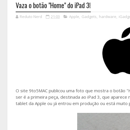
Vaza o botão "Home" do iPad 3!
Reduto Nerd
21:03
Apple
,
Gadgets
,
hardware
,
iGadg
O site 9to5MAC publicou uma foto que mostra o botão 
ser é a primeira peça, destinada ao iPad 3, que aparece 
tablet da Apple ou já entrou em produção ou está muito