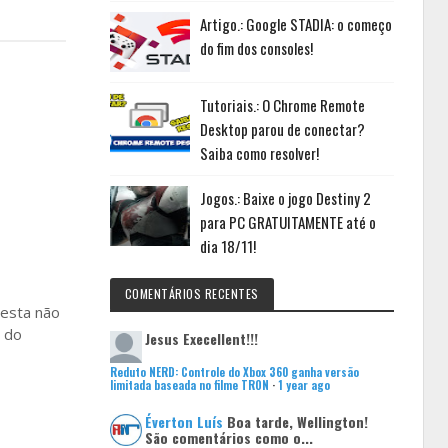
Artigo.: Google STADIA: o começo
do fim dos consoles!
Tutoriais.: O Chrome Remote
Desktop parou de conectar?
Saiba como resolver!
Jogos.: Baixe o jogo Destiny 2
para PC GRATUITAMENTE até o
dia 18/11!
COMENTÁRIOS RECENTES
 esta não
o do
Jesus
Execellent!!!
Reduto NERD: Controle do Xbox 360 ganha versão
limitada baseada no filme TRON
·
1 year ago
Éverton Luís
Boa tarde, Wellington!
São comentários como o...