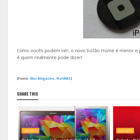
Como vocês podem ver, o novo botão Home é menor e pos
é quem realmente pode dizer!
[Fonte:
Mac Magazine
,
9to5MAC
]
SHARE THIS
GADGETS
GADGETS