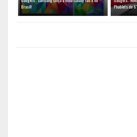
Gadgets.: Samsung lança a linha Galaxy Tab S no
Gadgets.: Noki
Brasil!
Phablets de 6"