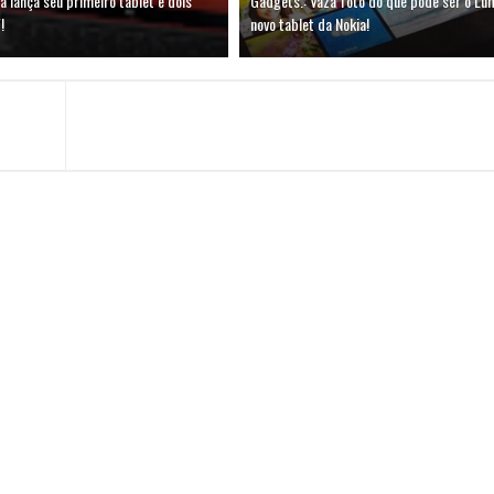
a lança seu primeiro tablet e dois
Gadgets.: Vaza foto do que pode ser o Lu
!
novo tablet da Nokia!