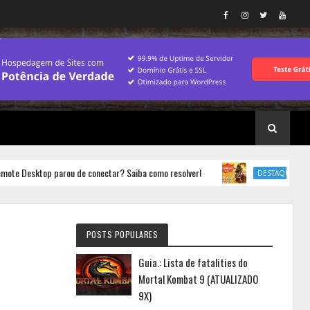
sktop parou de conectar? Saiba como resolver!
Jogos.: C
DESTAQUE
POSTS POPULARES
Guia.: Lista de fatalities do
Mortal Kombat 9 (ATUALIZADO
9X)