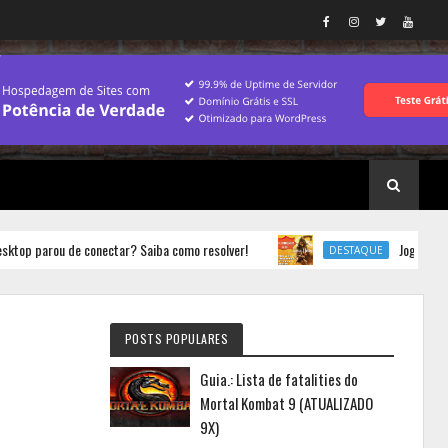
rou de conectar? Saiba como resolver!
Jogos.: Concorra 
DESTAQUE
POSTS POPULARES
Guia.: Lista de fatalities do
Mortal Kombat 9 (ATUALIZADO
9X)