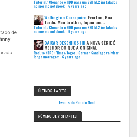
Tutorial.: Clonando o HDD para um SSD M.2 instalados
no mesmo notebook
·
6 years ago
Wellington Carrapeiro
Everton, Boa
Tarde. Meu brother, fiquei um...
Tutorial.: Clonando o HDD para um SSD M.2 instalados
no mesmo notebook
·
6 years ago
stado de
hnny
BAIXAR DESENHOS HD
A NOVA SÉRIE É
MELHOR DO QUE A ORIGINAL
vocado
Reduto NERD: Filmes/Jogos.: Carmen Sandiego vai virar
longa metragem
·
6 years ago
ÚLTIMOS TWEETS
Tweets do Reduto Nerd
NÚMERO DE VISITANTES