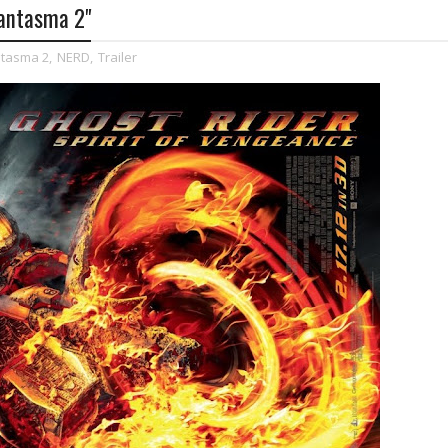
Fantasma 2"
ntasma 2
,
NERD
,
Trailer