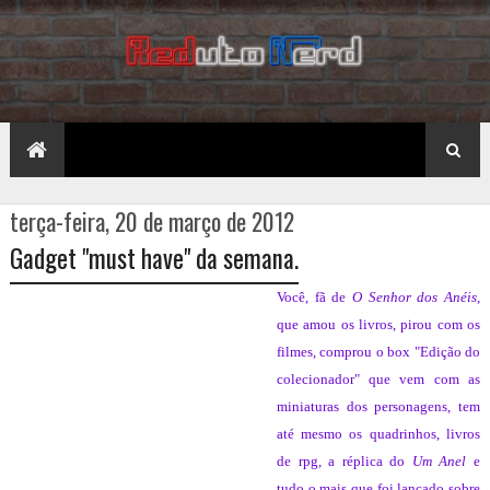
terça-feira, 20 de março de 2012
Gadget "must have" da semana.
Você, fã de
O Senhor dos Anéis
,
que amou os livros, pirou com os
filmes, comprou o box "Edição do
colecionador" que vem com as
miniaturas dos personagens, tem
até mesmo os quadrinhos, livros
de rpg, a réplica do
Um Anel
e
tudo o mais que foi lançado sobre