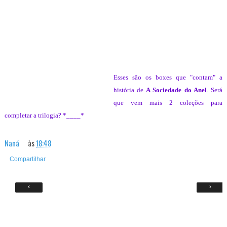
Esses são os boxes que "contam" a
história de
A Sociedade do Anel
. Será
que vem mais 2 coleções para
completar a trilogia? *____*
Naná
às
18:48
Compartilhar
‹
›