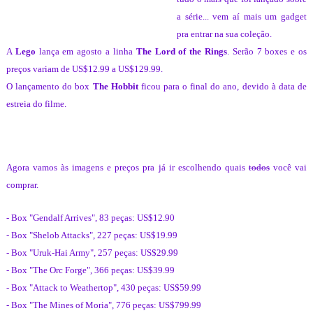
a série... vem aí mais um gadget
pra entrar na sua coleção.
A
Lego
lança em agosto a linha
The Lord of the Rings
. Serão 7 boxes e os
preços variam de US$12.99 a US$129.99.
O lançamento do box
The Hobbit
ficou para o final do ano, devido à data de
estreia do filme.
Agora vamos às imagens e preços pra já ir escolhendo quais
todos
você vai
comprar.
- Box "Gendalf Arrives", 83 peças: US$12.90
- Box "Shelob Attacks", 227 peças: US$19.99
- Box "Uruk-Hai Army", 257 peças: US$29.99
- Box "The Orc Forge", 366 peças: US$39.99
- Box "Attack to Weathertop", 430 peças: US$59.99
- Box "The Mines of Moria", 776 peças: US$799.99