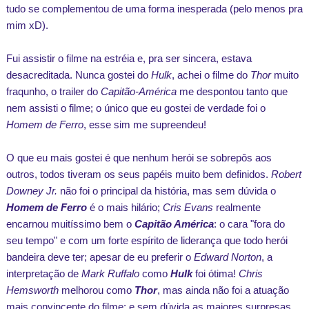
tudo se complementou de uma forma inesperada (pelo menos pra
mim xD).
Fui assistir o filme na estréia e, pra ser sincera, estava
desacreditada. Nunca gostei do
Hulk
, achei o filme do
Thor
muito
fraqunho, o trailer do
Capitão-América
me despontou tanto que
nem assisti o filme; o único que eu gostei de verdade foi o
Homem de Ferro
, esse sim me supreendeu!
O que eu mais gostei é que nenhum herói se sobrepôs aos
outros, todos tiveram os seus papéis muito bem definidos.
Robert
Downey Jr.
não foi o principal da história, mas sem dúvida o
Homem de Ferro
é o mais hilário;
Cris Evans
realmente
encarnou muitíssimo bem o
Capitão América
: o cara "fora do
seu tempo" e com um forte espírito de liderança que todo herói
bandeira deve ter; apesar de eu preferir o
Edward Norton
, a
interpretação de
Mark Ruffalo
como
Hulk
foi ótima!
Chris
Hemsworth
melhorou como
Thor
, mas ainda não foi a atuação
mais convincente do filme; e sem dúvida as maiores surpresas