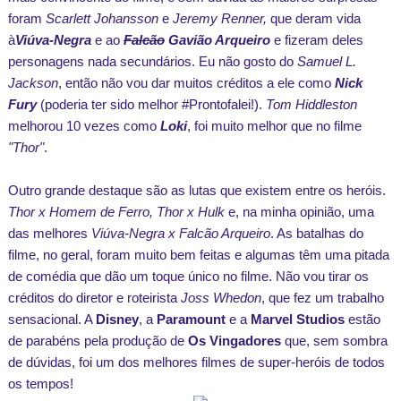
foram
Scarlett Johansson
e
Jeremy Renner,
que deram vida
à
Viúva-Negra
e ao
Falcão
Gavião Arqueiro
e fizeram deles
personagens nada secundários. Eu não gosto do
Samuel L.
Jackson
, então não vou dar muitos créditos a ele como
Nick
Fury
(poderia ter sido melhor #Prontofalei!).
Tom Hiddleston
melhorou 10 vezes como
Loki
, foi muito melhor que no filme
"Thor"
.
Outro grande destaque são as lutas que existem entre os heróis.
Thor x Homem de Ferro, Thor x Hulk
e, na minha opinião, uma
das melhores
Viúva-Negra x Falcão Arqueiro
. As batalhas do
filme, no geral, foram muito bem feitas e algumas têm uma pitada
de comédia que dão um toque único no filme. Não vou tirar os
créditos do diretor e roteirista
Joss Whedon
, que fez um trabalho
sensacional. A
Disney
, a
Paramount
e a
Marvel Studios
estão
de parabéns pela produção de
Os Vingadores
que, sem sombra
de dúvidas, foi um dos melhores filmes de super-heróis de todos
os tempos!