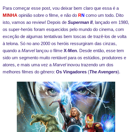
Para começar esse post, vou deixar bem claro que essa é a
MINHA
opinião sobre o filme, e não do
R
N
como um todo. Dito
isto, vamos ao review! Depois de
Superman II
, lançado em 1980,
os super-heróis foram esquecidos pelo mundo do cinema, com
exceção de algumas tentativas bem toscas de trazê-los de volta
à telona. Só no ano 2000 os heróis ressurgiram das cinzas,
quando a
Marvel
lançou o filme
X-Men
. Desde então, esse tem
sido um segmento muito rentável para os estúdios, produtores e
atores, e mais uma vez a
Marvel
inovou trazendo um dos
melhores filmes do gênero:
Os Vingadores
(
The Avengers
).