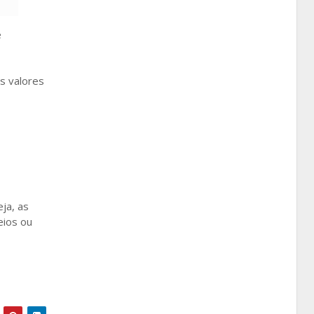
e
s valores
ja, as
eios ou