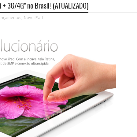
Fi + 3G/4G" no Brasil! (ATUALIZADO)
ançamentos
,
Novo iPad