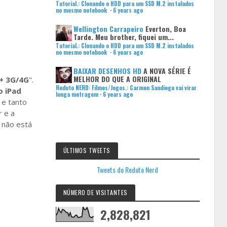
Tutorial.: Clonando o HDD para um SSD M.2 instalados
no mesmo notebook
·
6 years ago
Wellington Carrapeiro
Everton, Boa
Tarde. Meu brother, fiquei um...
Tutorial.: Clonando o HDD para um SSD M.2 instalados
no mesmo notebook
·
6 years ago
BAIXAR DESENHOS HD
A NOVA SÉRIE É
MELHOR DO QUE A ORIGINAL
 + 3G/4G
".
Reduto NERD: Filmes/Jogos.: Carmen Sandiego vai virar
 iPad
longa metragem
·
6 years ago
 e tanto
 e a
a não está
ÚLTIMOS TWEETS
Tweets do Reduto Nerd
NÚMERO DE VISITANTES
2,828,821