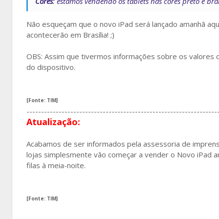
Cores
: estamos vendendo os tablets nas cores preto e bra
Não esqueçam que o novo iPad será lançado amanhã aqui n
acontecerão em Brasília! ;)
OBS: Assim que tivermos informações sobre os valores
do dispositivo.
[Fonte: TIM]
-----------------------------------------------------------------
Atualização:
Acabamos de ser informados pela assessoria de imprens
lojas simplesmente vão começar a vender o Novo iPad am
filas à meia-noite.
[Fonte: TIM]