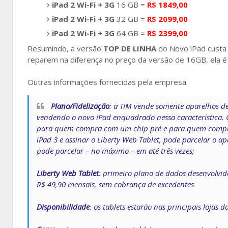
iPad 2 Wi-Fi + 3G
16 GB =
R$ 1849,00
iPad 2 Wi-Fi + 3G
32 GB =
R$ 2099,00
iPad 2 Wi-Fi + 3G
64 GB =
R$ 2399,00
Resumindo, a versão
TOP DE LINHA
do Novo iPad custa
reparem na diferença no preço da versão de 16GB, ela 
Outras informações fornecidas pela empresa:
Plano/Fidelização
: a TIM vende somente aparelhos d
vendendo o novo iPad enquadrado nessa característica.
para quem compra com um chip pré e para quem compra 
iPad 3 e assinar o Liberty Web Tablet, pode parcelar o a
pode parcelar – no máximo – em até três vezes;
Liberty Web Tablet
: primeiro plano de dados desenvolvid
R$ 49,90 mensais, sem cobrança de excedentes
Disponibilidade
: os tablets estarão nas principais lojas 