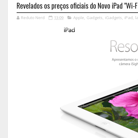
Revelados os preços oficiais do Novo iPad "Wi-
Reduto Nerd
13:09
Apple
,
Gadgets
,
iGadgets
,
iPad
,
l