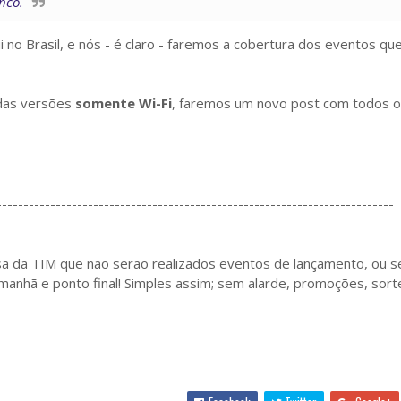
nco.
o Brasil, e nós - é claro - faremos a cobertura dos eventos qu
 das versões
somente Wi-Fi
, faremos um novo post com todos o
--------------------------------------------------------------------------
a da TIM que não serão realizados eventos de lançamento, ou se
anhã e ponto final! Simples assim; sem alarde, promoções, sort