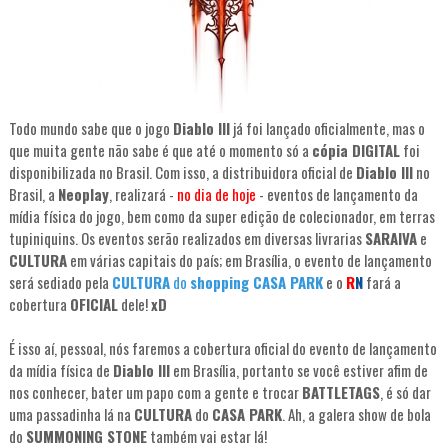
Todo mundo sabe que o jogo
Diablo III
já foi lançado oficialmente, mas o
que muita gente não sabe é que até o momento só a
cópia DIGITAL
foi
disponibilizada no Brasil. Com isso, a distribuidora oficial de
Diablo III
no
Brasil, a
Neoplay
, realizará -
no dia de hoje
- eventos de lançamento da
mídia física do jogo, bem como da super edição de colecionador, em terras
tupiniquins. Os eventos serão realizados em diversas livrarias
SARAIVA
e
CULTURA
em várias capitais do país; em Brasília, o evento de lançamento
será sediado pela
CULTURA
do
shopping CASA PARK
e o
R
N
fará a
cobertura
OFICIAL
dele!
xD
É isso aí, pessoal, nós faremos a cobertura oficial do evento de lançamento
da mídia física de
Diablo III
em Brasília, portanto se você estiver afim de
nos conhecer, bater um papo com a gente e trocar
BATTLETAGS
, é só dar
uma passadinha lá na
CULTURA
do
CASA PARK
. Ah, a galera show de bola
do
SUMMONING STONE
também vai estar lá!