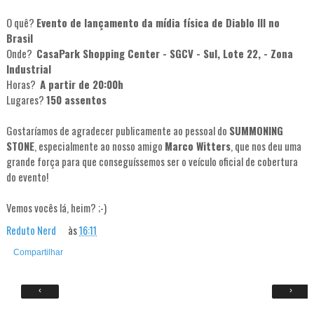
O quê?
Evento de lançamento da mídia física de Diablo III no
Brasil
Onde?
CasaPark Shopping Center - SGCV - Sul, Lote 22, - Zona
Industrial
Horas?
A partir de 20:00h
Lugares?
150 assentos
Gostaríamos de agradecer publicamente ao pessoal do
SUMMONING
STONE
, especialmente ao nosso amigo
Marco Witters
, que nos deu uma
grande força para que conseguíssemos ser o veículo oficial de cobertura
do evento!
Vemos vocês lá, heim? ;-)
Reduto Nerd
às
16:11
Compartilhar
‹
›