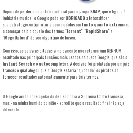
Depois de perder uma batalha judicial para o grupo
SNAP
, que é ligado à
indústria musical, o Google pode ser
OBRIGADO
a intensificar
sua estrategia antipirataria com medidas um
tanto quanto extremas
;
a começar pelo bloqueio dos termos "
Torrent
", "
RapidShare
" e
"
MegaUpload
" de seu algoritmo de busca.
Com isso, as palavras citadas simplesmente não retornariam NENHUM
resultado nas principais funções mais usadas na busca Google, que são o
Instant Search
e o
autocompletar
. A decisão foi prolatada por um juiz
francês o qual alegou que o Google estaria "ajudando" os piratas ao
fornecer resultados
automaticamente
para tais termos.
O Google ainda pode apelar da decisão para a Suprema Corte Francesa,
mas - na minha humilde opinião - acredito que o resultado final não seja
diferente.