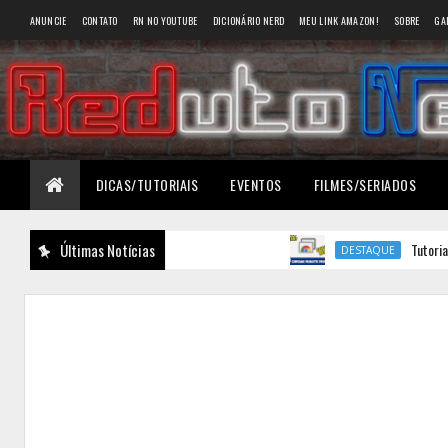
ANUNCIE
CONTATO
RN NO YOUTUBE
DICIONÁRIO NERD
MEU LINK AMAZON!
SOBRE
GA
DICAS/TUTORIAIS
EVENTOS
FILMES/SERIADOS
Últimas Notícias
Tutoriais.: O 
DESTAQUE