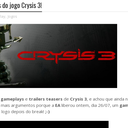
 do jogo Crysis 3!
lay
,
Jogos
s
gameplays
e
trailers teasers
de
Crysis 3
, e achou que ainda 
m mais argumentos porque a
EA
liberou ontem, dia 26/07, um
gam
y logo depois do break!
;-)