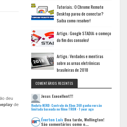
Tutoriais.: O Chrome Remote
Desktop parou de conectar?
Saiba como resolver!
Artigo.: Google STADIA: o começo
do fim dos consoles!
Artigo.: Verdades e mentiras
sobre as urnas eletrônicas
brasileiras de 2018
COMENTÁRIOS RECENTES
Jesus
Execellent!!!
não deu
eplay
de
Reduto NERD: Controle do Xbox 360 ganha versão
limitada baseada no filme TRON
·
1 year ago
Éverton Luís
Boa tarde, Wellington!
São comentários como o...