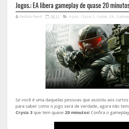
Jogos.: EA libera gameplay de quase 20 minutos
Reduto Nerd
08:12
crysis
,
Crysis 3
,
crytek
,
EA
,
Gamep
Se você é uma daquelas pessoas que assistiu aos curto
para saber como o jogo será de verdade, agora não te
Crysis 3
que tem quase
20 minutos
! Confira o gamepla