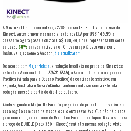
A
Microsoft
anunciou ontem, 22/08, um corte definitivo no preço do
Kinect
. Anteriormente comercializado nos EUA por
US$ 149,99
, o
acessório agora passa a custar
US$ 109,99
, o que representa um corte
de quase
30%
em seu antigo valor. O novo preço já está em vigor e
inclusive lojas como a Amazon
já o atualizaram
.
De acordo com
Major Nelson
, a redução imediata no preço do
Kinect
se
estende à América Latina (
FUCK YEAH
), à América do Norte e à porção
Pácífica (virada para o Oceano Pacífico) do continente asiático; em
seguida, Austrália e Nova Zelândia também contarão com a referida
redução, mas só a partir do dia 4 de outubro.
Ainda segundo o
Major Nelson
, "o preço final do produto pode variar em
cada região com base na moeda local e outras variáveis", e não há planos
para uma redução do preço do Kinect na Europa e no Japão. Resta saber se
o preço do BUNDLE (Xbox 360 + Kinect) sentirá a mesma redução, visto
que comprar o console e o acessório separadamente sempre foi menos