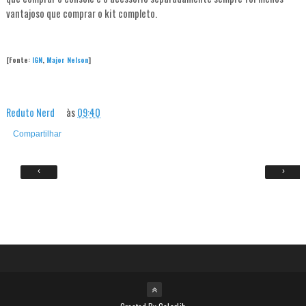
vantajoso que comprar o kit completo.
[Fonte:
IGN
,
Major Nelson
]
Reduto Nerd
às
09:40
Compartilhar
‹
›