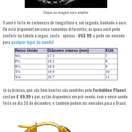
Clique na imagem para ampliar
O anel é feito de carbonato de tungstênio e, em seguida, banhado a ouro.
Ele está disponível em cinco tamanhos diferentes, os quais você pode
conferir na tabela a seguir, custa - apenas -
US$ 99
, e pode ser enviado
para
qualquer lugar do mundo
!
Reino Unido
Diâmetro interno (mm)
EUA
N½
17.3
7
P½
18.2
8
R½
18.9
9
T½
19.9
10
V½
20.7
11
Já os brincos, que são bem bonitos são vendidos pela
Forbidden Planet
,
custam
£ 49,99
o par, estão disponíveis em pré-venda, com o envio sendo
feito no dia 20 de dezembro, e também podem ser enviados para o Brasil.