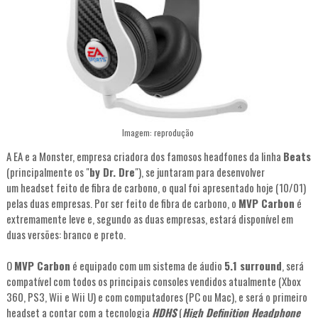
Imagem: reprodução
A EA e a Monster, empresa criadora dos famosos headfones da linha
Beats
(principalmente os "
by Dr. Dre
"), se juntaram para desenvolver
um headset feito de fibra de carbono, o qual foi apresentado hoje (10/01)
pelas duas empresas. Por ser feito de fibra de carbono, o
MVP Carbon
é
extremamente leve e, segundo as duas empresas, estará disponível em
duas versões: branco e preto.
O
MVP Carbon
é equipado com um sistema de áudio
5.1 surround
, será
compatível com todos os principais consoles vendidos atualmente (Xbox
360, PS3, Wii e Wii U) e com computadores (PC ou Mac), e será o primeiro
headset a contar com a tecnologia
HDHS
(
High Definition Headphone