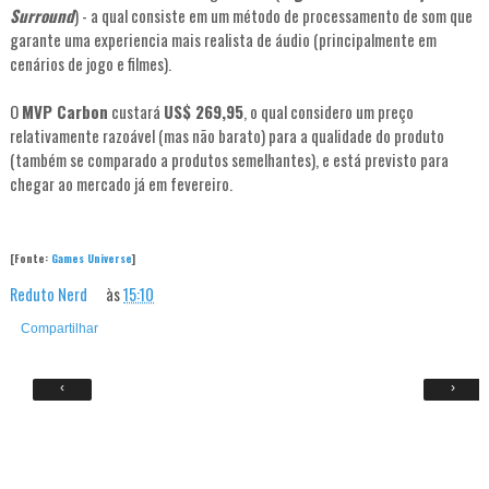
Surround
) - a qual consiste em um método de processamento de som que
garante uma experiencia mais realista de áudio (principalmente em
cenários de jogo e filmes).
O
MVP Carbon
custará
US$ 269,95
, o qual considero um preço
relativamente razoável (mas não barato) para a qualidade do produto
(também se comparado a produtos semelhantes), e está previsto para
chegar ao mercado já em fevereiro.
[Fonte:
Games Universe
]
Reduto Nerd
às
15:10
Compartilhar
‹
›