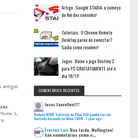
Artigo.: Google STADIA: o começo
do fim dos consoles!
Tutoriais.: O Chrome Remote
Desktop parou de conectar?
Saiba como resolver!
Jogos.: Baixe o jogo Destiny 2
para PC GRATUITAMENTE até o
dia 18/11!
s antigas
COMENTÁRIOS RECENTES
Jesus
Execellent!!!
sses
iPhone 5,
Reduto NERD: Controle do Xbox 360 ganha versão
limitada baseada no filme TRON
·
1 year ago
ra
Éverton Luís
Boa tarde, Wellington!
São comentários como o...