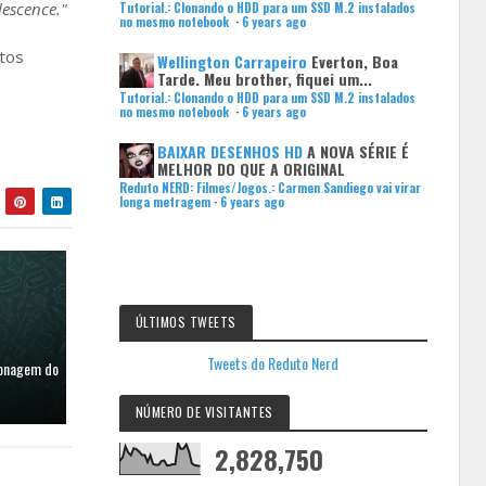
lescence."
Tutorial.: Clonando o HDD para um SSD M.2 instalados
no mesmo notebook
·
6 years ago
etos
Wellington Carrapeiro
Everton, Boa
Tarde. Meu brother, fiquei um...
Tutorial.: Clonando o HDD para um SSD M.2 instalados
no mesmo notebook
·
6 years ago
BAIXAR DESENHOS HD
A NOVA SÉRIE É
MELHOR DO QUE A ORIGINAL
Reduto NERD: Filmes/Jogos.: Carmen Sandiego vai virar
longa metragem
·
6 years ago
ÚLTIMOS TWEETS
Tweets do Reduto Nerd
clonagem do
NÚMERO DE VISITANTES
2,828,750