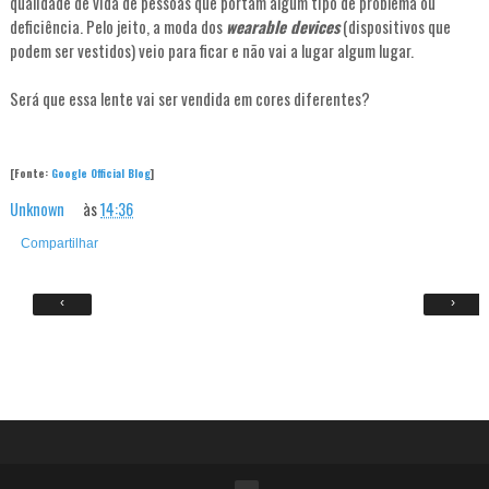
qualidade de vida de pessoas que portam algum tipo de problema ou
deficiência. Pelo jeito, a moda dos
wearable devices
(dispositivos que
podem ser vestidos) veio para ficar e não vai a lugar algum lugar.
Será que essa lente vai ser vendida em cores diferentes?
[Fonte:
Google Official Blog
]
Unknown
às
14:36
Compartilhar
‹
›