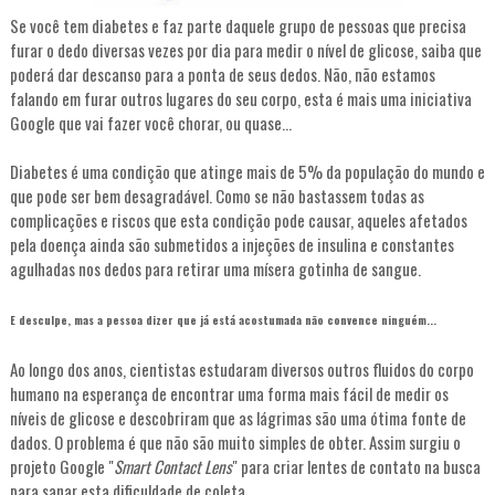
Se você tem diabetes e faz parte daquele grupo de pessoas que precisa
furar o dedo diversas vezes por dia para medir o nível de glicose, saiba que
poderá dar descanso para a ponta de seus dedos. Não, não estamos
falando em furar outros lugares do seu corpo, esta é mais uma iniciativa
Google que vai fazer você chorar, ou quase...
Diabetes é uma condição que atinge mais de 5% da população do mundo e
que pode ser bem desagradável. Como se não bastassem todas as
complicações e riscos que esta condição pode causar, aqueles afetados
pela doença ainda são submetidos a injeções de insulina e constantes
agulhadas nos dedos para retirar uma mísera gotinha de sangue.
E desculpe, mas a pessoa dizer que já está acostumada não convence ninguém...
Ao longo dos anos, cientistas estudaram diversos outros fluidos do corpo
humano na esperança de encontrar uma forma mais fácil de medir os
níveis de glicose e descobriram que as lágrimas são uma ótima fonte de
dados. O problema é que não são muito simples de obter. Assim surgiu o
projeto Google "
Smart Contact Lens
" para criar lentes de contato na busca
para sanar esta dificuldade de coleta.