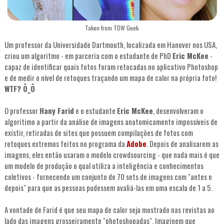
Taken from TDW Geek
Um professor da Universidade Dartmouth, localizada em Hanover nos USA,
criou um algoritmo - em parceria com o estudante de PhD
Eric McKee
-
capaz de identificar quais fotos foram retocadas no aplicativo Photoshop
e de medir o nível de retoques traçando um mapa de calor na própria foto!
WTF? Ô_Ô
O professor
Hany Farid
e o estudante
Eric McKee
, desenvolveram o
algoritimo a partir da análise de imagens anatomicamente impossíveis de
existir, retiradas de sites que possuem compilações de fotos com
retoques extremos feitos no programa da
Adobe
. Depois de analisarem as
imagens, eles então usaram o modelo crowdsourcing - que nada mais é que
um modelo de produção o qual utiliza a inteligência e conhecimentos
coletivos - fornecendo um conjunto de 70 sets de imagens com "antes e
depois" para que as pessoas pudessem avaliá-las em uma escala de 1 a 5.
A vontade de Farid é que seu mapa de calor seja mostrado nas revistas ao
lado das imagens grosseiramente "photoshopadas". Imaginem que