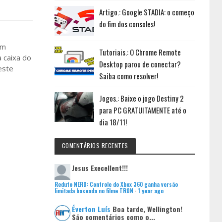
Artigo.: Google STADIA: o começo
do fim dos consoles!
am
Tutoriais.: O Chrome Remote
 caixa do
Desktop parou de conectar?
este
Saiba como resolver!
Jogos.: Baixe o jogo Destiny 2
para PC GRATUITAMENTE até o
dia 18/11!
COMENTÁRIOS RECENTES
Jesus
Execellent!!!
Reduto NERD: Controle do Xbox 360 ganha versão
limitada baseada no filme TRON
·
1 year ago
Éverton Luís
Boa tarde, Wellington!
São comentários como o...