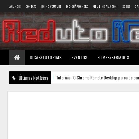
ANUNCIE
CONTATO
RN NO YOUTUBE
DICIONÁRIO NERD
MEU LINK AMAZON!
SOBRE
GA
DICAS/TUTORIAIS
EVENTOS
FILMES/SERIADOS
Últimas Notícias
Tutoriais.: O Chrome Remote Desktop parou de conectar?
DESTAQUE