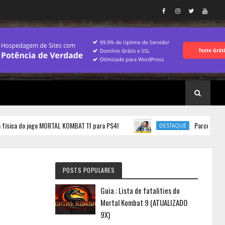
ca do jogo MORTAL KOMBAT 11 para PS4!
Parceria.: Compr
DESTAQUE
POSTS POPULARES
Guia.: Lista de fatalities do
Mortal Kombat 9 (ATUALIZADO
9X)