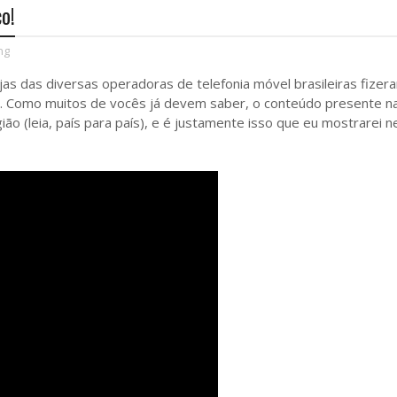
co!
ng
ojas das diversas operadoras de telefonia móvel brasileiras fizer
. Como muitos de vocês já devem saber, o conteúdo presente na
o (leia, país para país), e é justamente isso que eu mostrarei n