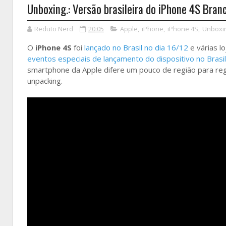
Unboxing.: Versão brasileira do iPhone 4S Bran
Reduto Nerd
20:05
Apple
,
iPhone
,
iPhone 4S
,
Unboxi
O
iPhone 4S
foi
lançado no Brasil no dia 16/12
e várias l
eventos especiais de lançamento do dispositivo no Brasil
smartphone da Apple difere um pouco de região para regiã
unpacking.