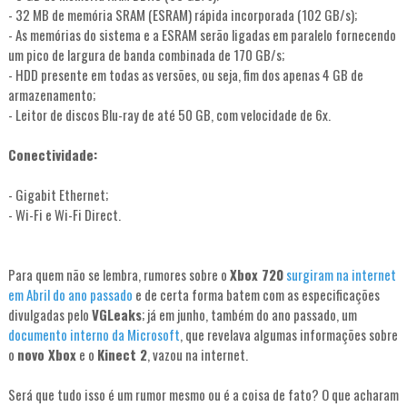
- 32 MB de memória SRAM (ESRAM) rápida incorporada (102 GB/s);
- As memórias do sistema e a ESRAM serão ligadas em paralelo fornecendo
um pico de largura de banda combinada de 170 GB/s;
- HDD presente em todas as versões, ou seja, fim dos apenas 4 GB de
armazenamento;
- Leitor de discos Blu-ray de até 50 GB, com velocidade de 6x.
Conectividade:
- Gigabit Ethernet;
- Wi-Fi e Wi-Fi Direct.
Para quem não se lembra, rumores sobre o
Xbox 720
surgiram na internet
em Abril do ano passado
e de certa forma batem com as especificações
divulgadas pelo
VGLeaks
; já em junho, também do ano passado, um
documento interno da Microsoft
, que revelava algumas informações sobre
o
novo Xbox
e o
Kinect 2
, vazou na internet.
Será que tudo isso é um rumor mesmo ou é a coisa de fato? O que acharam