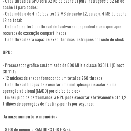
- Cada thread da CPU terá 32 KB de cache L1 para instruções e 32 KB de
cache L1 para dados;
- Cada módulo de 4 núcleos terá 2 MB de cache L2, ou seja, 4 MB de cache
L2 no total;
- Cada núcleo terá um thread de hardware independente sem quaisquer
recursos de execução compartilhados;
- Cada thread será capaz de executar duas instruções por ciclo de clock.
GPU:
- Processador gráfico customizado de 800 MHz e classe D3D11.1 (Direct
3D 11.1);
- 12 núcleos de shader fornecendo um total de 768 threads;
- Cada thread é capaz de executar uma multiplicação escalar e uma
operação adicional (MADD) por cicloc de clock;
- Em seu pico de performance, a GPU pode executar efetivamente até 1,2
trilhões de operações de floating-points por segundo;
Armazenamento e memória:
- 8 GB de memória RAM DDR3 (68 GB/s);