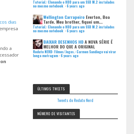
Tutorial.: Clonando o HDD para um SSD M.2 instalados
no mesmo notebook
·
6 years ago
Wellington Carrapeiro
Everton, Boa
Tarde. Meu brother, fiquei um...
cos dias
Tutorial.: Clonando o HDD para um SSD M.2 instalados
a empresa
no mesmo notebook
·
6 years ago
BAIXAR DESENHOS HD
A NOVA SÉRIE É
MELHOR DO QUE A ORIGINAL
ando a
Reduto NERD: Filmes/Jogos.: Carmen Sandiego vai virar
ocessador
longa metragem
·
6 years ago
gon
ÚLTIMOS TWEETS
Tweets do Reduto Nerd
NÚMERO DE VISITANTES