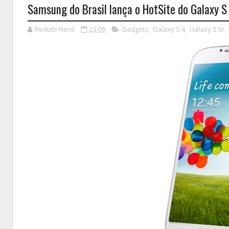
Samsung do Brasil lança o HotSite do Galaxy S
Reduto Nerd
23:09
Gadgets
,
Galaxy S 4
,
Galaxy S IV
,